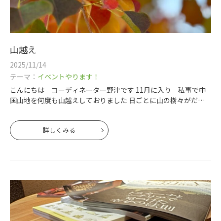
山越え
2025/11/14
テーマ：
イベントやります！
こんにちは コーディネーター野津です 11月に入り 私事で中
国山地を何度も山越えしておりました 日ごとに山の樹々がだん
だんと赤やオレンジになり 今いい具合に紅葉🍂🍂 週末は紅葉
ドライブもおススメですよ
詳しくみる