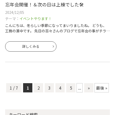
忘年会開催！＆次の日は上棟でした🛠️
2024/12/05
テーマ：
イベントやります！
こんにちは、冬らしい季節になってまいりましたね。 どうも、
工務の濱中です。 先日の百々さんのブログで忘年会の事がチラリ
と書いていましたが、今年もこの日がやってきました。 あの時
は入社してそうそうでまだ
詳しくみる
1 / 7
1
2
3
4
5
...
»
最後 »
キーワード検索