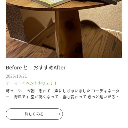
Before と おすすめAfter
2025/10/21
テーマ：
イベントやります！
寒っ 💦 今朝 思わず 声にしちゃいました コーディネータ
ー 野津です 空が高くなって 雲も変わって きっと短いだろ
う・・秋 の気配 先日 北広島のリフォームが始まり 私も解
体中の現場へGO 🚙
詳しくみる