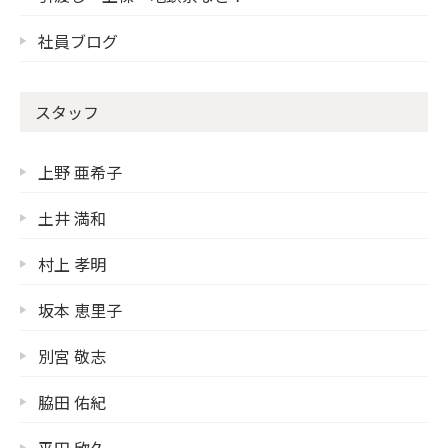
社員ブログ
スタッフ
上野 亜希子
土井 満和
村上 孝明
坂本 恵里子
別宮 敬志
脇田 佑紀
平田 欣久