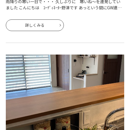
雨降りの寒い一日で・・・ 久しぶりに 寒いね～を連発してい
ました こんにちは ｺｰﾃﾞｨﾈｰﾀｰ野津です あっという間にGW連休
も終わり ようやく平日ﾓｰﾄﾞに慣れ 明日は週末！！ 皆様 ホ
ッと一息の
詳しくみる