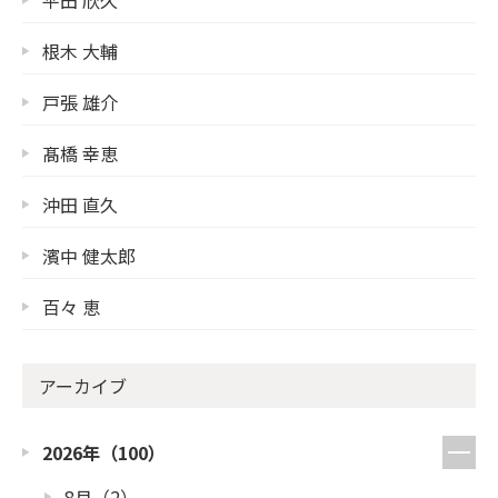
根木 大輔
戸張 雄介
髙橋 幸恵
沖田 直久
濱中 健太郎
百々 恵
アーカイブ
2026年（100）
8月（2）