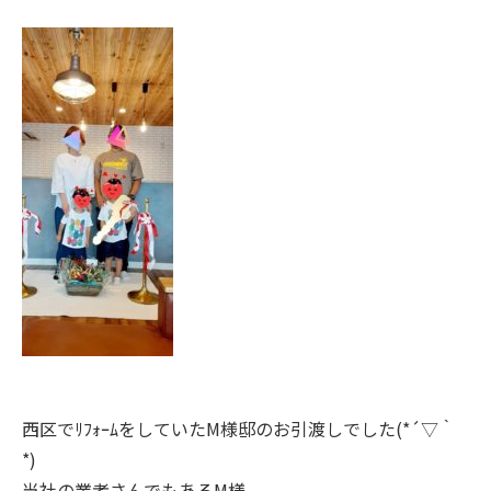
西区でﾘﾌｫｰﾑをしていたM様邸のお引渡しでした(*´▽｀
*)
当社の業者さんでもあるM様。