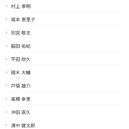
村上 孝明
坂本 恵里子
別宮 敬志
脇田 佑紀
平田 欣久
根木 大輔
戸張 雄介
髙橋 幸恵
沖田 直久
濱中 健太郎