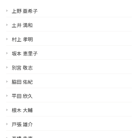
上野 亜希子
土井 満和
村上 孝明
坂本 恵里子
別宮 敬志
脇田 佑紀
平田 欣久
根木 大輔
戸張 雄介