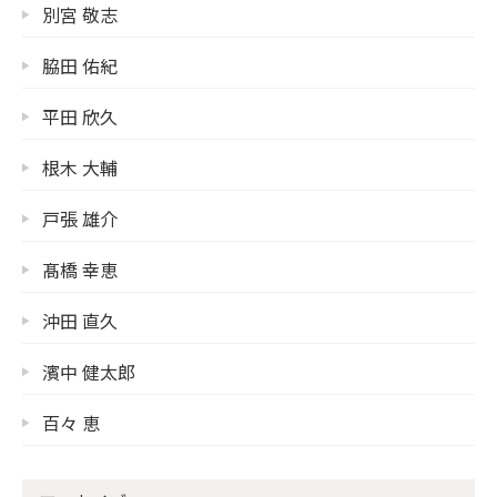
別宮 敬志
脇田 佑紀
平田 欣久
根木 大輔
戸張 雄介
髙橋 幸恵
沖田 直久
濱中 健太郎
百々 恵