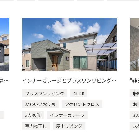
ング
3LDK
畳コーナー
4LDK
5人家族
小上
カウンター
和室
乾太くん
ニッチ
畳リビング
畳と暮らす
くつろぎの和空間
趣味を重視！
サンク
収納充実
かわいいおうち
アクセントクロス
ペットも快
ズ
お子さんも楽しい
子育て
書斎
２階建て
ジ
ウォークインクローゼット
ウォークスルークローゼット
ク
シアタールーム
スキップフロア
スケルトン階段
算さ
インナーガレージとプラスワンリビング
”非
ホームジム
リフォーム
ルンバ基地
ロフト
言え
で、暮らしにゆとりと遊び心を。
プラスワンリビング
4LDK
収
夫婦２人暮らし
室内物干し
室内窓
小屋裏収納
かわいいおうち
アクセントクロス
お
ター
平屋建て
し
3人家族
インナーガレージ
3
室内物干し
屋上リビング
ス