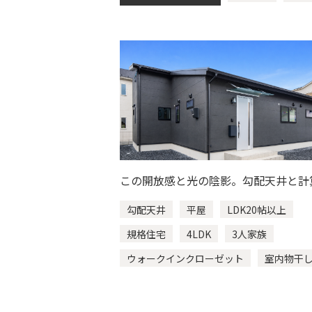
プラスワンリビ
畳スペース
絶景リビング
年中快適
お出掛けスムー
インナーガレー
キャットウォー
この開放感と光の陰影。勾配天井と計
ブラックの外観
れた間接照明の組み合わせが、何とも
勾配天井
平屋
LDK20帖以上
土間リビング
ない心地よさを生んでいます。
規格住宅
4LDK
3人家族
造り付けカウン
ウォークインクローゼット
室内物干