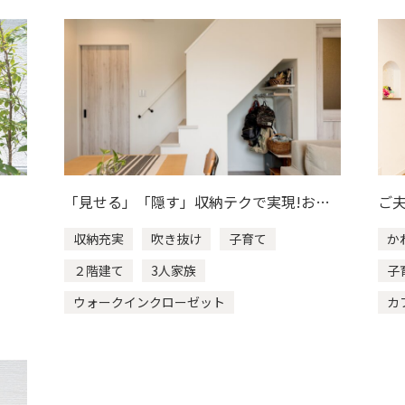
「見せる」「隠す」収納テクで実現!おし
ご
ゃれで楽しい、くつろぎ空間
将
収納充実
吹き抜け
子育て
か
２階建て
3人家族
子
ウォークインクローゼット
カ