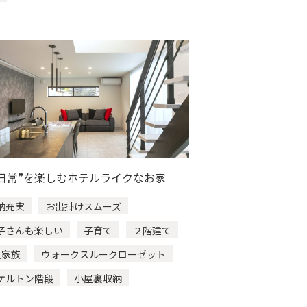
がりスペース
和モダン
ン
小上り
適
吹き抜け
3人家族
４人家族
カフェ風
ヌック
日常”を楽しむホテルライクなお家
吹抜け
納充実
お出掛けスムーズ
屋上リビング
子さんも楽しい
子育て
２階建て
人家族
ウォークスルークローゼット
ケルトン階段
小屋裏収納