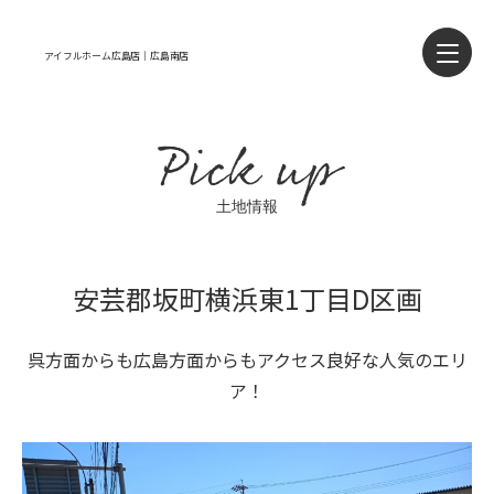
アイフルホーム広島店｜広島南店
Pick up
土地情報
安芸郡坂町横浜東1丁目D区画
呉方面からも広島方面からもアクセス良好な人気のエリ
ア！